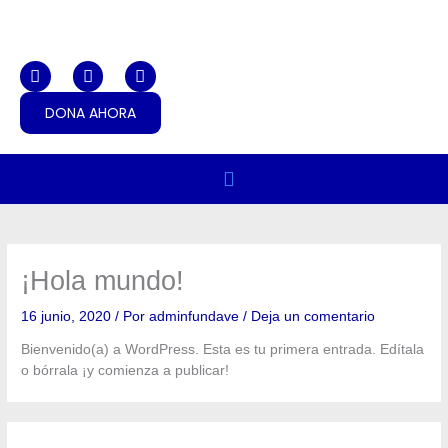
Ir
al
contenido
F
I
Y
a
n
o
c
s
u
DONA AHORA
e
t
t
b
a
u
o
g
b
o
r
e
k
a
m
¡Hola mundo!
16 junio, 2020
/ Por
adminfundave
/
Deja un comentario
Bienvenido(a) a WordPress. Esta es tu primera entrada. Edítala
o bórrala ¡y comienza a publicar!